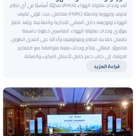
تُعد وحدات مناولة الهواء (AHUs) مكوّنًا أساسيًا في أي نظام
تكييف وتهوية وتدفئة (HVAC) متكامل، حيث تتولى تكييف
الهواء وتوزيعه داخل المباني التجارية والصناعية. ويُعد اختيار
مورّدي وحدات مناولة الهواء المناسبين خطوة حاسمة
لضمان كفاءة النظام وموثوقيته وأدائه على المدى الطويل.
فالمورّد المثالي يقدّم وحدات متينة متوافقة مع المعايير
الدولية، إلى جانب دعم كامل لأعمال التركيب والصيانة.
قراءة المزيد