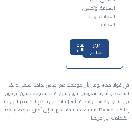
السلامة، وتحسين
العمليات، ورضا
العملاء.
عرض
قدم
الآن
التفاصيل
في فولتا مصر، نؤمن بأن موظفينا هم أساس نجاحنا. نسعى دائمًا
لاستقطاب أفراد شغوفين، ذوي مهارات عالية، ومتحمسين، يرغبون
في التطور والابتكار وإحداث تأثير إيجابي في قطاع التكييف والتهوية.
إذا كنت مستعدًا للارتقاء بمسيرتك المهنية إلى آفاق جديدة، يسعدنا
انضمامك إلى فريقنا.