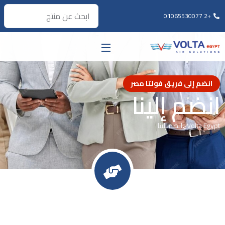
+2 01065530077
انضم إلى فريق فولتا مصر
انضم إلينا
Volta Egypt
>
انضم إلينا